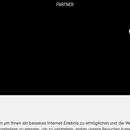
PARTNER
SPORTPLATTFORMEN
 um Ihnen ein besseres Internet-Erlebnis zu ermöglichen und die We
rgebnisse zu messen, um zu verstehen, woher unsere Besucher komm