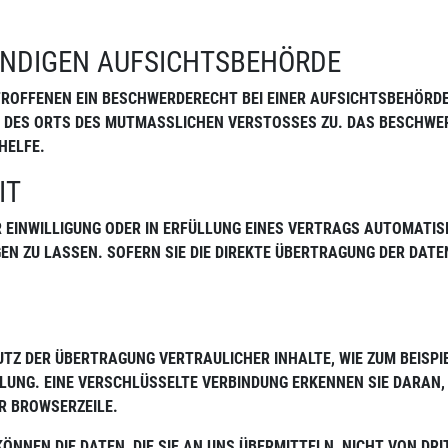
ÄNDIGEN AUFSICHTSBEHÖRDE
ROFFENEN EIN BESCHWERDERECHT BEI EINER AUFSICHTSBEHÖRDE, 
DES ORTS DES MUTMASSLICHEN VERSTOSSES ZU. DAS BESCHWERD
FE.
IT
R EINWILLIGUNG ODER IN ERFÜLLUNG EINES VERTRAGS AUTOMATISI
N ZU LASSEN. SOFERN SIE DIE DIREKTE ÜBERTRAGUNG DER DAT
TZ DER ÜBERTRAGUNG VERTRAULICHER INHALTE, WIE ZUM BEISPI
LUNG. EINE VERSCHLÜSSELTE VERBINDUNG ERKENNEN SIE DARAN, 
R BROWSERZEILE.
KÖNNEN DIE DATEN, DIE SIE AN UNS ÜBERMITTELN, NICHT VON DR