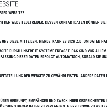
EBSITE
ESER WEBSITE?
RCH DEN WEBSITEBETREIBER. DESSEN KONTAKTDATEN KÖNNEN SIE
UNS DIESE MITTEILEN. HIERBEI KANN ES SICH Z.B. UM DATEN HA
ITE DURCH UNSERE IT-SYSTEME ERFASST. DAS SIND VOR ALLEM 
ERFASSUNG DIESER DATEN ERFOLGT AUTOMATISCH, SOBALD SIE UN
 BEREITSTELLUNG DER WEBSITE ZU GEWÄHRLEISTEN. ANDERE DATE
 ÜBER HERKUNFT, EMPFÄNGER UND ZWECK IHRER GESPEICHERTEN
LÖSCHUNG DIESER DATEN ZU VERLANGEN. HIERZU SOWIE ZU WEITE