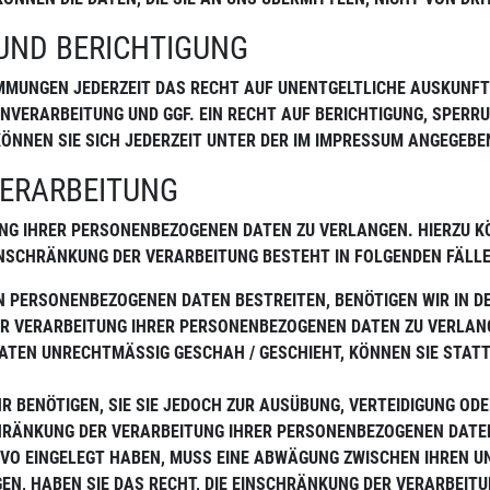
UND BERICHTIGUNG
IMMUNGEN JEDERZEIT DAS RECHT AUF UNENTGELTLICHE AUSKUNF
VERARBEITUNG UND GGF. EIN RECHT AUF BERICHTIGUNG, SPERRU
NNEN SIE SICH JEDERZEIT UNTER DER IM IMPRESSUM ANGEGEBE
VERARBEITUNG
UNG IHRER PERSONENBEZOGENEN DATEN ZU VERLANGEN. HIERZU KÖ
NSCHRÄNKUNG DER VERARBEITUNG BESTEHT IN FOLGENDEN FÄLLE
EN PERSONENBEZOGENEN DATEN BESTREITEN, BENÖTIGEN WIR IN DER
DER VERARBEITUNG IHRER PERSONENBEZOGENEN DATEN ZU VERLAN
TEN UNRECHTMÄSSIG GESCHAH / GESCHIEHT, KÖNNEN SIE STATT 
R BENÖTIGEN, SIE SIE JEDOCH ZUR AUSÜBUNG, VERTEIDIGUNG 
SCHRÄNKUNG DER VERARBEITUNG IHRER PERSONENBEZOGENEN DATE
DSGVO EINGELEGT HABEN, MUSS EINE ABWÄGUNG ZWISCHEN IHREN
EN, HABEN SIE DAS RECHT, DIE EINSCHRÄNKUNG DER VERARBEI