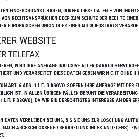
TEN EINGESCHRÄNKT HABEN, DÜRFEN DIESE DATEN – VON IHRER S
 VON RECHTSANSPRÜCHEN ODER ZUM SCHUTZ DER RECHTE EINER
DER EUROPÄISCHEN UNION ODER EINES MITGLIEDSTAATS VERARBE
ERER WEBSITE
ER TELEFAX
TIEREN, WIRD IHRE ANFRAGE INKLUSIVE ALLER DARAUS HERVOR
HERT UND VERARBEITET. DIESE DATEN GEBEN WIR NICHT OHNE IH
ON ART. 6 ABS. 1 LIT. B DSGVO, SOFERN IHRE ANFRAGE MIT DE
IST. IN ALLEN ÜBRIGEN FÄLLEN BERUHT DIE VERARBEITUNG AUF I
 LIT. F DSGVO), DA WIR EIN BERECHTIGTES INTERESSE AN DER E
 DATEN VERBLEIBEN BEI UNS, BIS SIE UNS ZUR LÖSCHUNG AUFFO
 B. NACH ABGESCHLOSSENER BEARBEITUNG IHRES ANLIEGENS). Z
T.