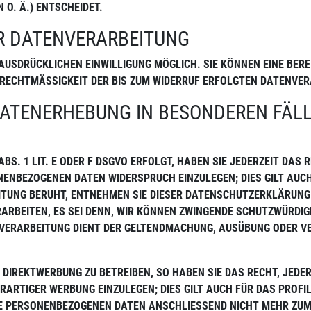
O. Ä.) ENTSCHEIDET.
UR DATENVERARBEITUNG
USDRÜCKLICHEN EINWILLIGUNG MÖGLICH. SIE KÖNNEN EINE BEREI
E RECHTMÄSSIGKEIT DER BIS ZUM WIDERRUF ERFOLGTEN DATENVE
DATENERHEBUNG IN BESONDEREN FÄL
S. 1 LIT. E ODER F DSGVO ERFOLGT, HABEN SIE JEDERZEIT DAS 
NENBEZOGENEN DATEN WIDERSPRUCH EINZULEGEN; DIES GILT AUCH
EITUNG BERUHT, ENTNEHMEN SIE DIESER DATENSCHUTZERKLÄRUNG.
BEITEN, ES SEI DENN, WIR KÖNNEN ZWINGENDE SCHUTZWÜRDIGE 
IE VERARBEITUNG DIENT DER GELTENDMACHUNG, AUSÜBUNG ODER
IREKTWERBUNG ZU BETREIBEN, SO HABEN SIE DAS RECHT, JEDER
RTIGER WERBUNG EINZULEGEN; DIES GILT AUCH FÜR DAS PROFIL
RE PERSONENBEZOGENEN DATEN ANSCHLIESSEND NICHT MEHR ZUM